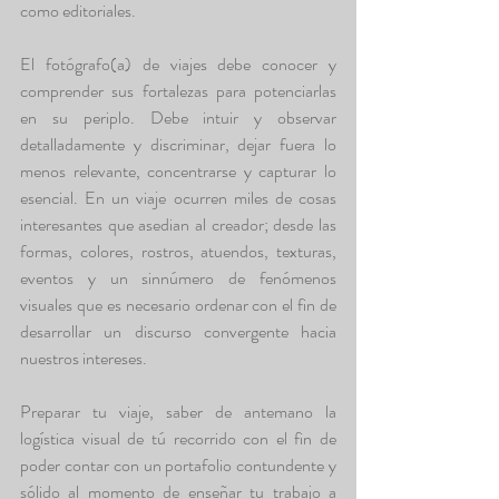
como editoriales.
El fotógrafo(a) de viajes debe conocer y 
comprender sus fortalezas para potenciarlas 
en su periplo. Debe intuir y observar 
detalladamente y discriminar, dejar fuera lo 
menos relevante, concentrarse y capturar lo 
esencial. En un viaje ocurren miles de cosas 
interesantes que asedian al creador; desde las 
formas, colores, rostros, atuendos, texturas, 
eventos y un sinnúmero de fenómenos 
visuales que es necesario ordenar con el fin de 
desarrollar un discurso convergente hacia 
nuestros intereses.
Preparar tu viaje, saber de antemano la 
logística visual de tú recorrido con el fin de 
poder contar con un portafolio contundente y 
sólido al momento de enseñar tu trabajo a 