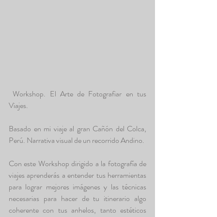
 Workshop. El Arte de Fotografiar en tus 
Viajes.
Basado en mi viaje al gran Cañón del Colca, 
Perú. Narrativa visual de un recorrido Andino.
Con este Workshop dirigido a la fotografía de 
viajes aprenderás a entender tus herramientas 
para lograr mejores imágenes y las técnicas 
necesarias para hacer de tu itinerario algo 
coherente con tus anhelos, tanto estéticos 