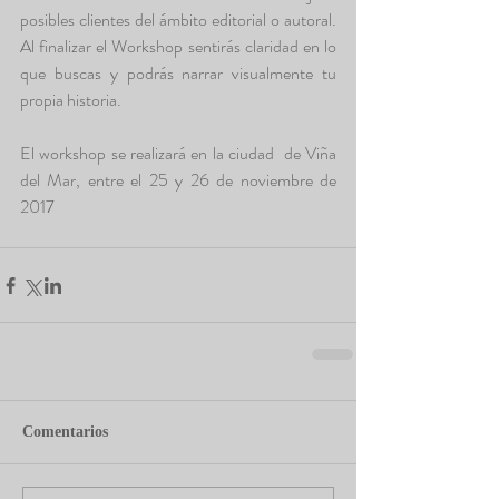
posibles clientes del ámbito editorial o autoral. 
Al finalizar el Workshop sentirás claridad en lo 
que buscas y podrás narrar visualmente tu 
propia historia.
El workshop se realizará en la ciudad  de Viña 
del Mar, entre el 25 y 26 de noviembre de 
2017
Comentarios