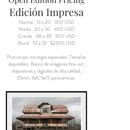
Edición Impresa
Normal 13 x 20 300 USD
Medio 20 x 30 400 USD
Grande 48 x 48 900 USD
Mural 72 x 72 $2300 USD
Precios por encargos especiales. Tamaños
disponibles. Banco de imágenes fine-art,
diapositivas y digitales de alta calidad,
35mm, 6x6, 6x17 panorámicas.