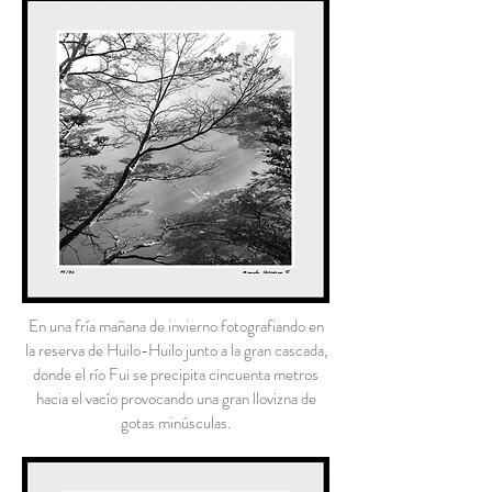
En una fría mañana de invierno fotografiando en
la reserva de Huilo-Huilo junto a la gran cascada,
donde el río Fui se precipita cincuenta metros
hacia el vacío provocando una gran llovizna de
gotas minúsculas.