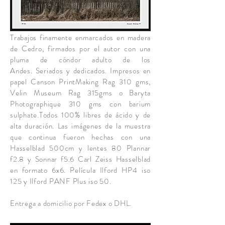
Trabajos finamente enmarcados en madera
de Cedro, firmados por el autor con una
pluma de cóndor adulto de los
Andes. Seriados y dedicados. Impresos en
papel Canson PrintMaking Rag 310 gms,
Velin Museum Rag 315gms o Baryta
Photographique 310 gms con barium
sulphate.Todos 100% libres de ácido y de
alta duración. Las imágenes de la muestra
que continua fueron hechas con una
Hasselblad 500cm y lentes 80 Plannar
f2.8 y Sonnar f5.6 Carl Zeiss Hasselblad
en formato 6x6. Película Ilford HP4 iso
125 y Ilford PANF Plus iso 50.
Entrega a domicilio por Fedex o DHL.