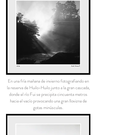
En una fría mañana de invierno fotografiando en
la reserva de Huilo-Huilo junto a la gran cascada,
donde el río Fui se precipita cincuenta metros
hacia el vacío provocando una gran llovizna de
gotas minúsculas.